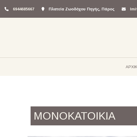
6944685667
Πλατεία Ζωοδόχου Πηγής, Πάρος
lm
ΑΡΧΙ
ΜΟΝΟΚΑΤΟΙΚΙΑ